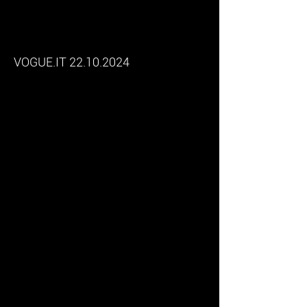
gioiello racconto la storia
della vostra vita"
VOGUE.IT
22.10.2024