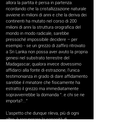
allora la partita è persa in partenza:
ricordando che la cristallizzazione naturale
avviene in milioni di anni e che la deriva dei
continenti ha mutato nel corso di 200
milioni di anni la struttura orografica del
mondo in modo radicale, sarebbe
pressoché impossibile decidere – per
esempio - se un grezzo di zaffiro ritrovato
a Sri Lanka non possa aver avuto la propria
genesi nel substrato terrestre del
Madagascar; qualora invece dovessimo
affidarci alla fonte di estrazione, l’unica
testimonianza in grado di dare affidamento
sarebbe il minatore che fisicamente ha
estratto il grezzo ma immediatamente
sopravverrebbe la domanda “..e chi se ne
importa?...”
L’aspetto che dunque rileva, più di ogni
altro, è recuperare la capacità di
conoscere e riconoscere il bello, ossia la