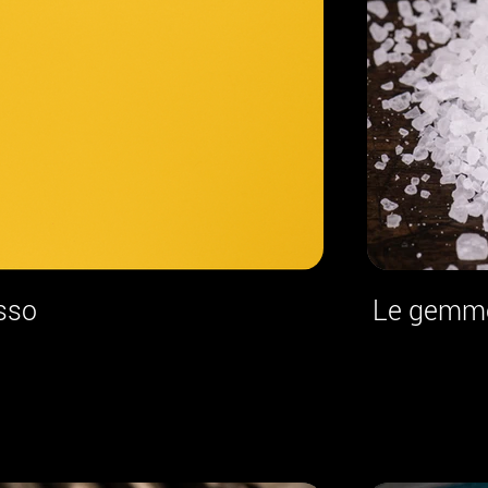
usso
Le gemme