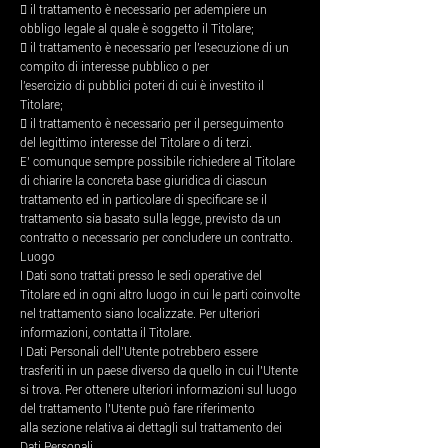
 il trattamento è necessario per adempiere un
obbligo legale al quale è soggetto il Titolare;
 il trattamento è necessario per l'esecuzione di un
compito di interesse pubblico o per
l'esercizio di pubblici poteri di cui è investito il
Titolare;
 il trattamento è necessario per il perseguimento
del legittimo interesse del Titolare o di terzi.
E’ comunque sempre possibile richiedere al Titolare
di chiarire la concreta base giuridica di ciascun
trattamento ed in particolare di specificare se il
trattamento sia basato sulla legge, previsto da un
contratto o necessario per concludere un contratto.
Luogo
I Dati sono trattati presso le sedi operative del
Titolare ed in ogni altro luogo in cui le parti coinvolte
nel trattamento siano localizzate. Per ulteriori
informazioni, contatta il Titolare.
I Dati Personali dell’Utente potrebbero essere
trasferiti in un paese diverso da quello in cui l’Utente
si trova. Per ottenere ulteriori informazioni sul luogo
del trattamento l’Utente può fare riferimento
alla sezione relativa ai dettagli sul trattamento dei
Dati Personali.