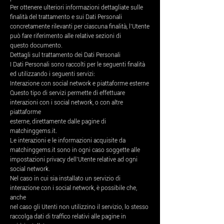
Per ottenere ulteriori informazioni dettagliate sulle
finalità del trattamento e sui Dati Personali
concretamente rilevanti per ciascuna finalità, l’Utente
può fare riferimento alle relative sezioni di
questo documento.
Dettagli sul trattamento dei Dati Personali
I Dati Personali sono raccolti per le seguenti finalità
ed utilizzando i seguenti servizi:
Interazione con social network e piattaforme esterne
Questo tipo di servizi permette di effettuare
interazioni con i social network, o con altre
piattaforme
esterne, direttamente dalle pagine di
matchinggems.it.
Le interazioni e le informazioni acquisite da
matchinggems.it sono in ogni caso soggette alle
impostazioni privacy dell’Utente relative ad ogni
social network.
Nel caso in cui sia installato un servizio di
interazione con i social network, è possibile che,
anche
nel caso gli Utenti non utilizzino il servizio, lo stesso
raccolga dati di traffico relativi alle pagine in