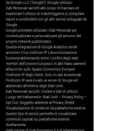
da Google LLC (“Google”). Google utilizza i
Dati Personali raccolti allo scopo di tracciare ed
esaminare l’utilizzo di matchinggems.it, compilare
report e condividerli con gli altri servizi sviluppati da
Google.
Google potrebbe utilizzare i Dati Personali per
contestualizzare e personalizzare gli annunci del
proprio network pubblicitario.
Questa integrazione di Google Analytics rende
anonimo il tuo indirizzo IP. L'anonimizzazione
funziona abbreviando entro i confini degli stati
membri dell'Unione Europea o in altri Paesi aderenti
all'accordo sullo Spazio Economico Europeo
l'indirizzo IP degli Utenti. Solo in casi eccezionali,
l'indirizzo IP sarà inviato ai server di Google ed
abbreviato all'interno degli Stati Uniti.
Dati Personali raccolti: Cookie e Dati di utilizzo.
Luogo del trattamento: Stati Uniti – Privacy Policy –
Opt Out. Soggetto aderente al Privacy Shield.
Visualizzazione di contenuti da piattaforme esterne
Questo tipo di servizi permette di visualizzare
contenuti ospitati su piattaforme esterne
direttamente
dalle pagine di matchinggems.it e di interagire con