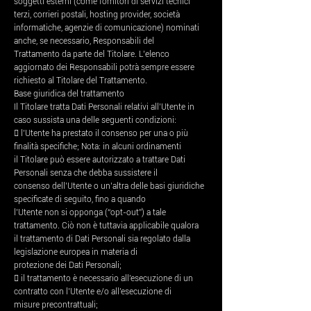
soggetti esterni (come fornitori di servizi tecnici
terzi, corrieri postali, hosting provider, società
informatiche, agenzie di comunicazione) nominati
anche, se necessario, Responsabili del
Trattamento da parte del Titolare. L’elenco
aggiornato dei Responsabili potrà sempre essere
richiesto al Titolare del Trattamento.
Base giuridica del trattamento
Il Titolare tratta Dati Personali relativi all’Utente in
caso sussista una delle seguenti condizioni:
 l’Utente ha prestato il consenso per una o più
finalità specifiche; Nota: in alcuni ordinamenti
il Titolare può essere autorizzato a trattare Dati
Personali senza che debba sussistere il
consenso dell’Utente o un’altra delle basi giuridiche
specificate di seguito, fino a quando
l’Utente non si opponga (“opt-out”) a tale
trattamento. Ciò non è tuttavia applicabile qualora
il trattamento di Dati Personali sia regolato dalla
legislazione europea in materia di
protezione dei Dati Personali;
 il trattamento è necessario all'esecuzione di un
contratto con l’Utente e/o all'esecuzione di
misure precontrattuali;