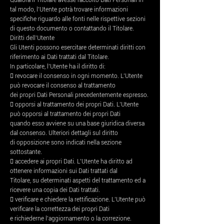
Qualora il Titolare avesse raccolto Dati Personali in
tal modo, l’Utente potrà trovare informazioni
specifiche riguardo alle fonti nelle rispettive sezioni
di questo documento o contattando il Titolare.
Diritti dell’Utente
Gli Utenti possono esercitare determinati diritti con
riferimento ai Dati trattati dal Titolare.
In particolare, l’Utente ha il diritto di:
 revocare il consenso in ogni momento. L’Utente
può revocare il consenso al trattamento
dei propri Dati Personali precedentemente espresso.
 opporsi al trattamento dei propri Dati. L’Utente
può opporsi al trattamento dei propri Dati
quando esso avviene su una base giuridica diversa
dal consenso. Ulteriori dettagli sul diritto
di opposizione sono indicati nella sezione
sottostante.
 accedere ai propri Dati. L’Utente ha diritto ad
ottenere informazioni sui Dati trattati dal
Titolare, su determinati aspetti del trattamento ed a
ricevere una copia dei Dati trattati.
 verificare e chiedere la rettificazione. L’Utente può
verificare la correttezza dei propri Dati
e richiederne l’aggiornamento o la correzione.