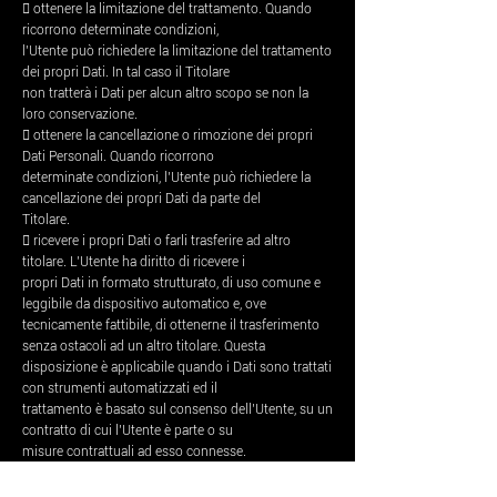
 ottenere la limitazione del trattamento. Quando
ricorrono determinate condizioni,
l’Utente può richiedere la limitazione del trattamento
dei propri Dati. In tal caso il Titolare
non tratterà i Dati per alcun altro scopo se non la
loro conservazione.
 ottenere la cancellazione o rimozione dei propri
Dati Personali. Quando ricorrono
determinate condizioni, l’Utente può richiedere la
cancellazione dei propri Dati da parte del
Titolare.
 ricevere i propri Dati o farli trasferire ad altro
titolare. L’Utente ha diritto di ricevere i
propri Dati in formato strutturato, di uso comune e
leggibile da dispositivo automatico e, ove
tecnicamente fattibile, di ottenerne il trasferimento
senza ostacoli ad un altro titolare. Questa
disposizione è applicabile quando i Dati sono trattati
con strumenti automatizzati ed il
trattamento è basato sul consenso dell’Utente, su un
contratto di cui l’Utente è parte o su
misure contrattuali ad esso connesse.
 proporre reclamo. L’Utente può proporre un
reclamo all’autorità di controllo della