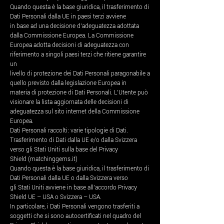
Quando questa è la base giuridica, il trasferimento di
Dati Personali dalla UE in paesi terzi avviene
in base ad una decisione d’adeguatezza adottata
dalla Commissione Europea. La Commissione
Europea adotta decisioni di adeguatezza con
riferimento a singoli paesi terzi che ritiene garantire
un
livello di protezione dei Dati Personali paragonabile a
quello previsto dalla legislazione Europea in
materia di protezione di Dati Personali. L’Utente può
visionare la lista aggiornata delle decisioni di
adeguatezza sul sito internet della Commissione
Europea.
Dati Personali raccolti: varie tipologie di Dati.
Trasferimento di Dati dalla UE e/o dalla Svizzera
verso gli Stati Uniti sulla base del Privacy
Shield (matchinggems.it)
Quando questa è la base giuridica, il trasferimento di
Dati Personali dalla UE o dalla Svizzera verso
gli Stati Uniti avviene in base all’accordo Privacy
Shield UE – USA o Svizzera – USA.
In particolare, i Dati Personali vengono trasferiti a
soggetti che si sono autocertificati nel quadro del