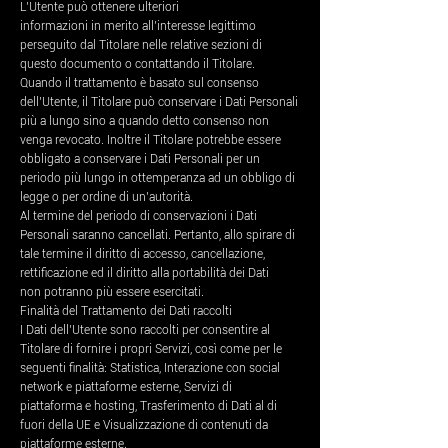
L’Utente può ottenere ulteriori
informazioni in merito all’interesse legittimo
perseguito dal Titolare nelle relative sezioni di
questo documento o contattando il Titolare.
Quando il trattamento è basato sul consenso
dell’Utente, il Titolare può conservare i Dati Personali
più a lungo sino a quando detto consenso non
venga revocato. Inoltre il Titolare potrebbe essere
obbligato a conservare i Dati Personali per un
periodo più lungo in ottemperanza ad un obbligo di
legge o per ordine di un’autorità.
Al termine del periodo di conservazioni i Dati
Personali saranno cancellati. Pertanto, allo spirare di
tale termine il diritto di accesso, cancellazione,
rettificazione ed il diritto alla portabilità dei Dati
non potranno più essere esercitati.
Finalità del Trattamento dei Dati raccolti
I Dati dell’Utente sono raccolti per consentire al
Titolare di fornire i propri Servizi, così come per le
seguenti finalità: Statistica, Interazione con social
network e piattaforme esterne, Servizi di
piattaforma e hosting, Trasferimento di Dati al di
fuori della UE e Visualizzazione di contenuti da
piattaforme esterne.