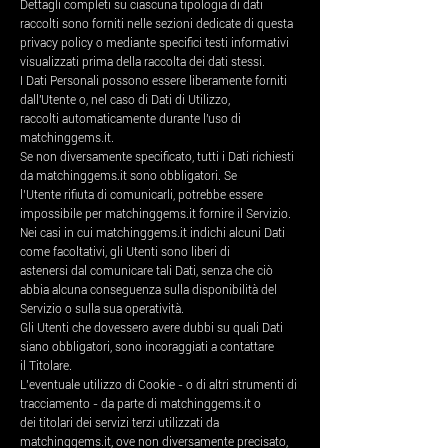
Dettagli completi su ciascuna tipologia di dati
raccolti sono forniti nelle sezioni dedicate di questa
privacy policy o mediante specifici testi informativi
visualizzati prima della raccolta dei dati stessi.
I Dati Personali possono essere liberamente forniti
dall'Utente o, nel caso di Dati di Utilizzo,
raccolti automaticamente durante l'uso di
matchinggems.it.
Se non diversamente specificato, tutti i Dati richiesti
da matchinggems.it sono obbligatori. Se
l’Utente rifiuta di comunicarli, potrebbe essere
impossibile per matchinggems.it fornire il Servizio.
Nei casi in cui matchinggems.it indichi alcuni Dati
come facoltativi, gli Utenti sono liberi di
astenersi dal comunicare tali Dati, senza che ciò
abbia alcuna conseguenza sulla disponibilità del
Servizio o sulla sua operatività.
Gli Utenti che dovessero avere dubbi su quali Dati
siano obbligatori, sono incoraggiati a contattare
il Titolare.
L’eventuale utilizzo di Cookie - o di altri strumenti di
tracciamento - da parte di matchinggems.it o
dei titolari dei servizi terzi utilizzati da
matchinggems.it, ove non diversamente precisato,