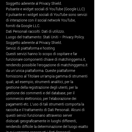
Soggetto aderente al Privacy Shield.
Pulsante e widget sociali di YouTube (Google LLC)
Il pulsante e i widget sociali di YouTube sono servizi
di interazione con il social network YouTube,
forniti da Google LLC.
Dati Personali raccolti: Dati di utilizzo.
Luogo del trattamento: Stati Uniti – Privacy Policy.
Soggetto aderente al Privacy Shield.
Servizi di piattaforma e hosting
Questi servizi hanno lo scopo di ospitare e far
funzionare componenti chiave di matchinggems.it,
rendendo possibile l’erogazione di matchinggems.it
da un’unica piattaforma. Queste piattaforme
forniscono al Titolare un'ampia gamma di strumenti
quali, ad esempio, strumenti analitici, per la
gestione della registrazione degli utenti, per la
gestione dei commenti e del database, per il
commercio elettronico, per l’elaborazione dei
pagamenti etc. L’uso di tali strumenti comporta la
raccolta e il trattamento di Dati Personali. Alcuni di
questi servizi funzionano attraverso server
dislocati geograficamente in luoghi differenti,
rendendo difficile la determinazione del luogo esatto