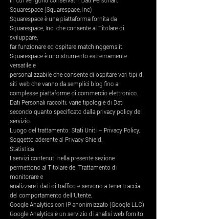
in cui vengono conservati i Dati Personali.
Squarespace (Squarespace, Inc)
Squarespace è una piattaforma fornita da
Squarespace, Inc. che consente al Titolare di
sviluppare,
far funzionare ed ospitare matchinggems.it.
Squarespace è uno strumento estremamente
versatile e
personalizzabile che consente di ospitare vari tipi di
siti web che vanno da semplici blog fino a
complesse piattaforme di commercio elettronico.
Dati Personali raccolti: varie tipologie di Dati
secondo quanto specificato dalla privacy policy del
servizio.
Luogo del trattamento: Stati Uniti – Privacy Policy.
Soggetto aderente al Privacy Shield.
Statistica
I servizi contenuti nella presente sezione
permettono al Titolare del Trattamento di
monitorare e
analizzare i dati di traffico e servono a tener traccia
del comportamento dell’Utente.
Google Analytics con IP anonimizzato (Google LLC)
Google Analytics è un servizio di analisi web fornito