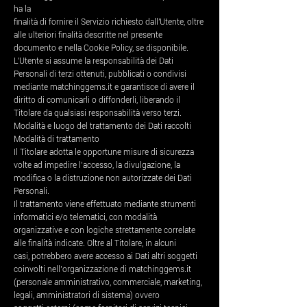
ha la
finalità di fornire il Servizio richiesto dall'Utente, oltre
alle ulteriori finalità descritte nel presente
documento e nella Cookie Policy, se disponibile.
L'Utente si assume la responsabilità dei Dati
Personali di terzi ottenuti, pubblicati o condivisi
mediante matchinggems.it e garantisce di avere il
diritto di comunicarli o diffonderli, liberando il
Titolare da qualsiasi responsabilità verso terzi.
Modalità e luogo del trattamento dei Dati raccolti
Modalità di trattamento
Il Titolare adotta le opportune misure di sicurezza
volte ad impedire l’accesso, la divulgazione, la
modifica o la distruzione non autorizzate dei Dati
Personali.
Il trattamento viene effettuato mediante strumenti
informatici e/o telematici, con modalità
organizzative e con logiche strettamente correlate
alle finalità indicate. Oltre al Titolare, in alcuni
casi, potrebbero avere accesso ai Dati altri soggetti
coinvolti nell’organizzazione di matchinggems.it
(personale amministrativo, commerciale, marketing,
legali, amministratori di sistema) ovvero