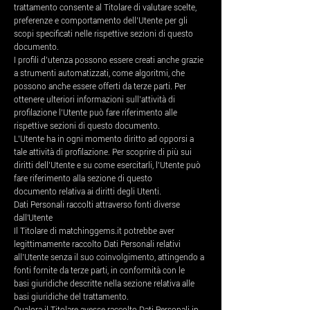
trattamento consente al Titolare di valutare scelte,
preferenze e comportamento dell’Utente per gli
scopi specificati nelle rispettive sezioni di questo
documento.
I profili d’utenza possono essere creati anche grazie
a strumenti automatizzati, come algoritmi, che
possono anche essere offerti da terze parti. Per
ottenere ulteriori informazioni sull’attività di
profilazione l’Utente può fare riferimento alle
rispettive sezioni di questo documento.
L’Utente ha in ogni momento diritto ad opporsi a
tale attività di profilazione. Per scoprire di più sui
diritti dell’Utente e su come esercitarli, l’Utente può
fare riferimento alla sezione di questo
documento relativa ai diritti degli Utenti.
Dati Personali raccolti attraverso fonti diverse
dall'Utente
Il Titolare di matchinggems.it potrebbe aver
legittimamente raccolto Dati Personali relativi
all’Utente senza il suo coinvolgimento, attingendo a
fonti fornite da terze parti, in conformità con le
basi giuridiche descritte nella sezione relativa alle
basi giuridiche del trattamento.