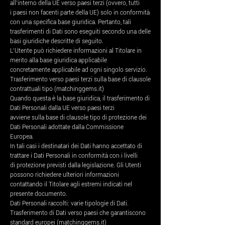
all’interno della UE verso paesi terzi (ovvero, tutti
i paesi non facenti parte della UE) solo in conformità
con una specifica base giuridica. Pertanto, tali
trasferimenti di Dati sono eseguiti secondo una delle
basi giuridiche descritte di seguito.
L’Utente può richiedere informazioni al Titolare in
merito alla base giuridica applicabile
concretamente applicabile ad ogni singolo servizio.
Trasferimento verso paesi terzi sulla base di clausole
contrattuali tipo (matchinggems.it)
Quando questa è la base giuridica, il trasferimento di
Dati Personali dalla UE verso paesi terzi
avviene sulla base di clausole tipo di protezione dei
Dati Personali adottate dalla Commissione
Europea.
In tali casi i destinatari dei Dati hanno accettato di
trattare i Dati Personali in conformità con i livelli
di protezione previsti dalla legislazione. Gli Utenti
possono richiedere ulteriori informazioni
contattando il Titolare agli estremi indicati nel
presente documento.
Dati Personali raccolti: varie tipologie di Dati.
Trasferimento di Dati verso paesi che garantiscono
standard europei (matchinggems.it)