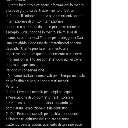
L’Utente ha diritto a ottenere informazioni in merito
alla base giuridica del trasferimento di Dati al
di fuori dell’Unione Europea o ad un’organizzazione
internazionale di diritto internazionale
pubblico o costituita da due o più paesi, come ad
esempio l’ONU, nonché in merito alle misure di
sicurezza adottate dal Titolare per proteggere i Dati.
Qualora abbia luogo uno dei trasferimenti appena
descritti, l’Utente può fare riferimento alle
rispettive sezioni di questo documento o chiedere
informazioni al Titolare contattandolo agli estremi
riportati in apertura.
Periodo di conservazione
I Dati sono trattati e conservati per il tempo richiesto
dalle finalità per le quali sono stati raccolti.
Pertanto:
 I Dati Personali raccolti per scopi collegati
all’esecuzione di un contratto tra il Titolare e
l’Utente saranno trattenuti sino a quando sia
completata l’esecuzione di tale contratto.
 I Dati Personali raccolti per finalità riconducibili
all’interesse legittimo del Titolare saranno
trattenuti sino al soddisfacimento di tale interesse.