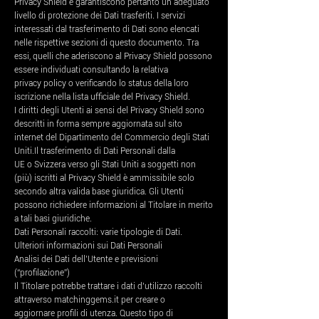
Privacy Shield e garantiscono pertanto un adeguato
livello di protezione dei Dati trasferiti. I servizi
interessati dal trasferimento di Dati sono elencati
nelle rispettive sezioni di questo documento. Tra
essi, quelli che aderiscono al Privacy Shield possono
essere individuati consultando la relativa
privacy policy o verificando lo status della loro
iscrizione nella lista ufficiale del Privacy Shield.
I diritti degli Utenti ai sensi del Privacy Shield sono
descritti in forma sempre aggiornata sul sito
internet del Dipartimento del Commercio degli Stati
Uniti.Il trasferimento di Dati Personali dalla
UE o Svizzera verso gli Stati Uniti a soggetti non
(più) iscritti al Privacy Shield è ammissibile solo
secondo altra valida base giuridica. Gli Utenti
possono richiedere informazioni al Titolare in merito
a tali basi giuridiche.
Dati Personali raccolti: varie tipologie di Dati.
Ulteriori informazioni sui Dati Personali
Analisi dei Dati dell’Utente e previsioni
(“profilazione”)
Il Titolare potrebbe trattare i dati d’utilizzo raccolti
attraverso matchinggems.it per creare o
aggiornare profili di utenza. Questo tipo di