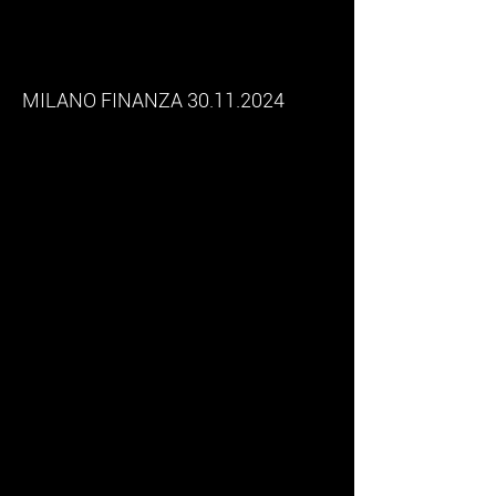
States per i gioielli milanesi
su misura
MILANO FINANZA
30.11.2024