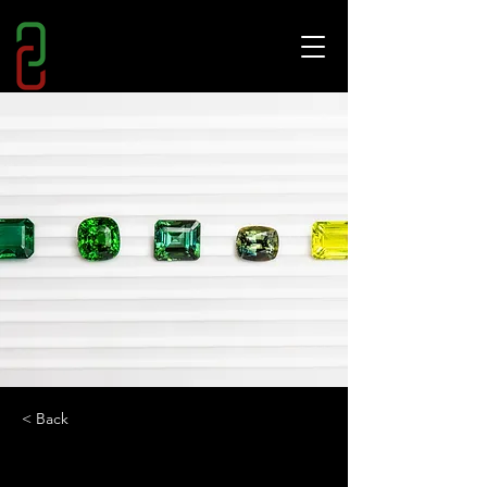
< Back
Matching Gems: obiettivo