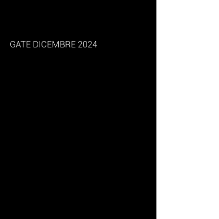
gioiello è una storia da
raccontare
GATE DICEMBRE 2024